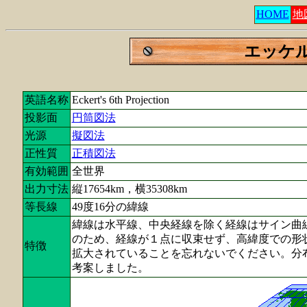
HOME
地
エッケ
英語名称
Eckert's 6th Projection
投影面
円筒図法
光源
擬図法
正性質
正積図法
有効範囲
全世界
出力寸法
縦17654km，横35308km
等長線
49度16分の緯線
緯線は水平線、中央経線を除く経線はサイン曲
のため、経線が１点に収束せず、高緯度での形
特徴
拡大されていることを忘れないでください。分布
考案しました。