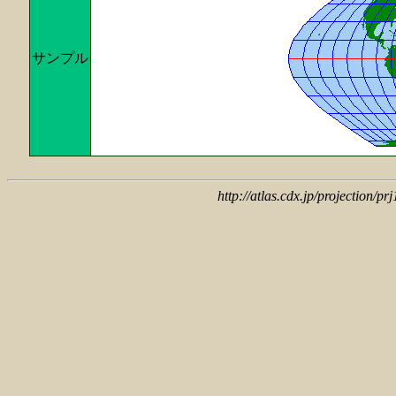
サンプル
http://atlas.cdx.jp/projection/p