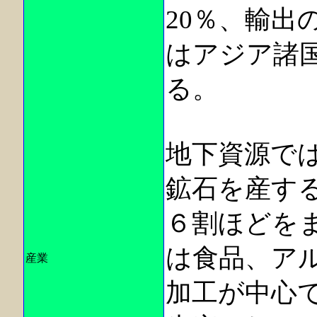
20％、輸出
はアジア諸
る。
地下資源で
鉱石を産す
６割ほどを
は食品、ア
産業
加工が中心