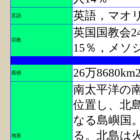
英語，マオ
言語
英国国教会2
宗教
15％，メソ
26万8680
面積
南太平洋の
位置し、北
なる島嶼国
る。北島は
地形