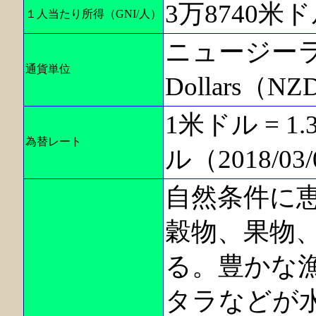
3万8740米ド
１人当たり所得（GNI/人）
ニュージーラン
通貨単位
Dollars（N
1米ドル = 
為替レート
ル（2018/03
自然条件に
穀物、果物
る。豊かな
タラなどが