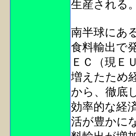
生産される
南半球にあ
食料輸出で
ＥＣ（現Ｅ
増えたため
から、徹底
効率的な経
活が豊かに