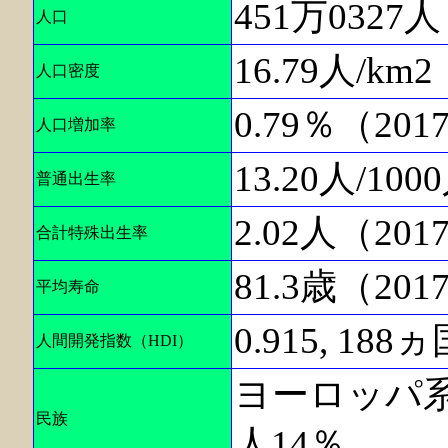
451万0327
人口
16.79人/km
人口密度
0.79％（20
人口増加率
13.20人/10
普通出生率
2.02人（20
合計特殊出生率
81.3歳（20
平均寿命
0.915, 18
人間開発指数（HDI）
ヨーロッパ系
民族
人14％