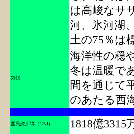
は高峻なサ
河、氷河湖
土の75％は
海洋性の穏
冬は温暖で
気候
間を通じて
のあたる西
1818億331
国民総所得（GNI）