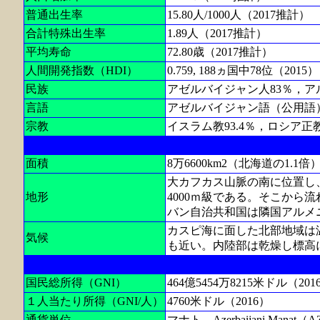
普通出生率
15.80人/1000人（2017推計）
合計特殊出生率
1.89人（2017推計）
平均寿命
72.80歳（2017推計）
人間開発指数（HDI）
0.759, 188ヵ国中78位（2015）
民族
アゼルバイジャン人83％，ア
言語
アゼルバイジャン語（公用語
宗教
イスラム教93.4％，ロシア正教
面積
8万6600km2（北海道の1.1倍
大カフカス山脈の南に位置し
地形
4000ｍ級である。そこから
バン自治共和国は隣国アルメ
カスピ海に面した北部地域は
気候
も近い。内陸部は乾燥し標高
国民総所得（GNI）
464億5454万8215米ドル（201
１人当たり所得（GNI/人）
4760米ドル（2016）
通貨単位
マナト，Azerbaijani Manat（