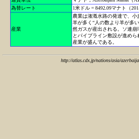
為替レート
1米ドル = 8492.09マナト（2018
農業は潅漑水路の発達で、小
羊が多く“人の数より羊が多
産業
然ガスが産出される。ソ連崩
とパイプライン敷設が進めら
産業が盛んである。
http://atlas.cdx.jp/nations/asia/azerbai