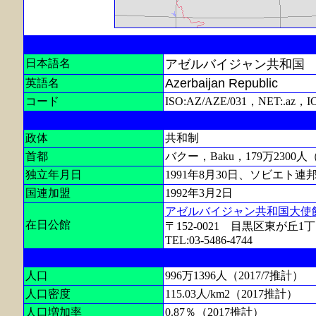
日本語名
アゼルバイジャン共和国
Azerbaijan Republic
英語名
コード
ISO:AZ/AZE/031，NET:.az，I
政体
共和制
首都
バクー，Baku，179万2300人（
独立年月日
1991年8月30日、ソビエト連
国連加盟
1992年3月2日
アゼルバイジャン共和国大使
在日公館
〒152-0021 目黒区東が丘1丁目
TEL:03-5486-4744
人口
996万1396人（2017/7推計）
人口密度
115.03人/km2（2017推計）
人口増加率
0.87％（2017推計）