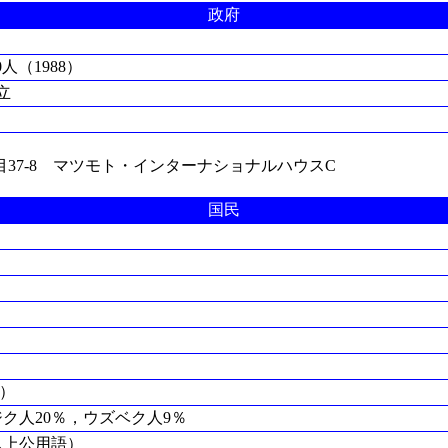
政府
0人（1988）
立
3丁目37-8 マツモト・インターナショナルハウスC
国民
5）
ク人20％，ウズベク人9％
以上公用語）