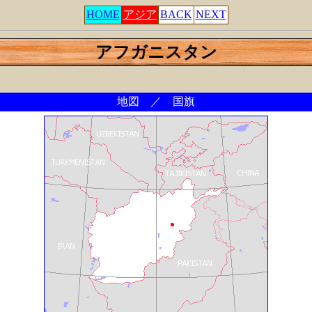
HOME
アジア
BACK
NEXT
アフガニスタン
地図 ／ 国旗