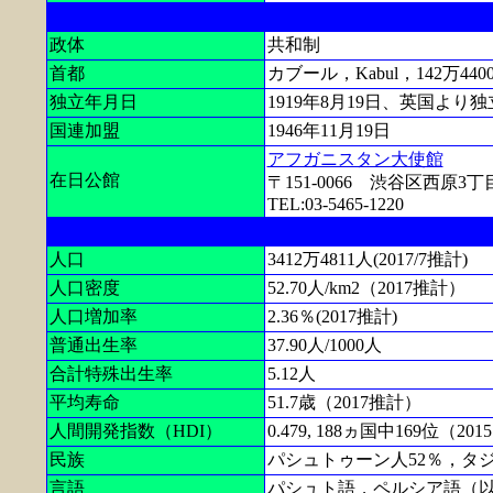
政体
共和制
首都
カブール，Kabul，142万440
独立年月日
1919年8月19日、英国より独
国連加盟
1946年11月19日
アフガニスタン大使館
在日公館
〒151-0066 渋谷区西原
TEL:03-5465-1220
人口
3412万4811人(2017/7推計)
人口密度
52.70人/km2（2017推計）
人口増加率
2.36％(2017推計)
普通出生率
37.90人/1000人
合計特殊出生率
5.12人
平均寿命
51.7歳（2017推計）
人間開発指数（HDI）
0.479, 188ヵ国中169位（201
民族
パシュトゥーン人52％，タジ
言語
パシュト語，ペルシア語（