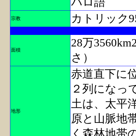
バロ語
カトリック9
宗教
28万3560
面積
さ）
赤道直下に
２列になっ
土は、太平
地形
原と山脈地
く森林地帯