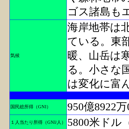
ゴス諸島も
海岸地帯は
ている。東
暖、山岳は
気候
る。小さな
は変化に富
950億8922
国民総所得（GNI）
5800米ドル（
１人当たり所得（GNI/人）