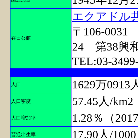
エクアドル
〒106-00
在日公館
24 第38興
TEL:03-3499-
1629万091
人口
57.45人/km
人口密度
1.28％（20
人口増加率
17.90人/10
普通出生率