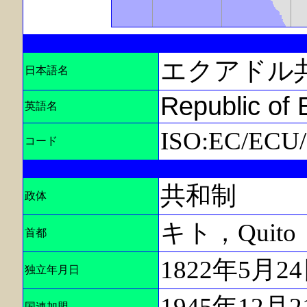
エクアドル
日本語名
Republic of
英語名
ISO:EC/ECU
コード
共和制
政体
キト，Quito
首都
1822年5
独立年月日
1945年12月
国連加盟