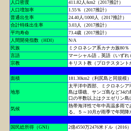
人口密度
411.82人/km2（2017推計）
人口増加率
1.55％（2017推計）
普通出生率
24.40人/1000人（2017推計）
合計特殊出生率
3.03人（2017推計）
平均寿命
73.4歳（2017推計）
人間開発指数（HDI）
N/A
民族
ミクロネシア系カナカ族80％
言語
マーシャル語，英語（いずれ
宗教
キリスト教（プロテスタント
面積
181.30km2（利尻島と同規模
太平洋中西部、ミクロネシア
地形
島は環礁、サンゴ島など34の
口の半数以上はクエゼリン島
熱帯海洋性で年中高温多雨で
気候
る。５～10月が雨季で年間降水量
国民総所得（GNI）
2億4550万2476米ドル（2016