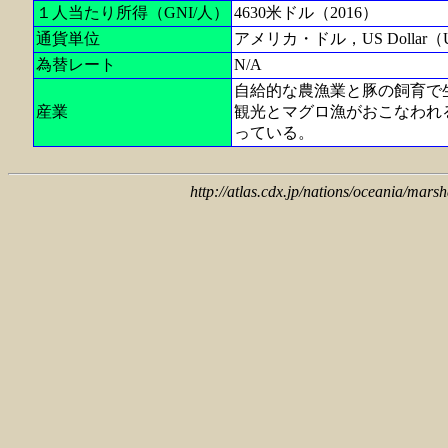
１人当たり所得（GNI/人）
4630米ドル（2016）
通貨単位
アメリカ・ドル，US Dollar（
為替レート
N/A
自給的な農漁業と豚の飼育で
産業
観光とマグロ漁がおこなわれ
っている。
http://atlas.cdx.jp/nations/oceania/marsh