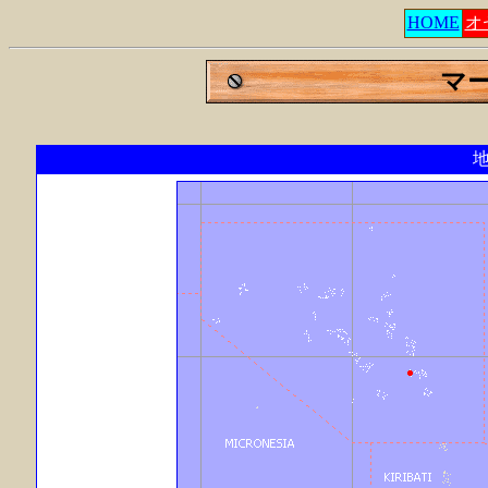
HOME
オ
マ