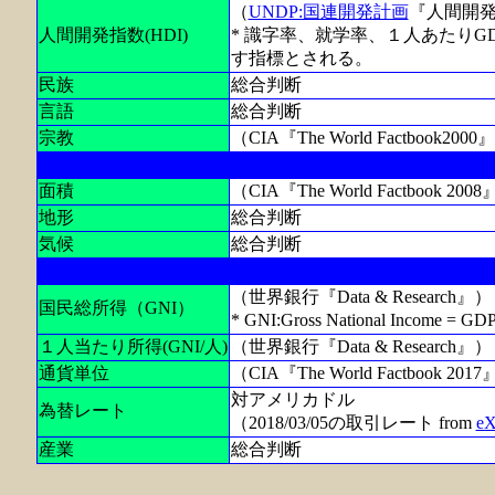
（
UNDP:国連開発計画
『人間開発
人間開発指数(HDI)
* 識字率、就学率、１人あたり
す指標とされる。
民族
総合判断
言語
総合判断
宗教
（CIA『The World Factbook2000
面積
（CIA『The World Factbook 200
地形
総合判断
気候
総合判断
（世界銀行『Data & Research』）
国民総所得（GNI）
* GNI:Gross National Inc
１人当たり所得(GNI/人)
（世界銀行『Data & Research』）
通貨単位
（CIA『The World Factbook 20
対アメリカドル
為替レート
（2018/03/05の取引レート from
eX
産業
総合判断