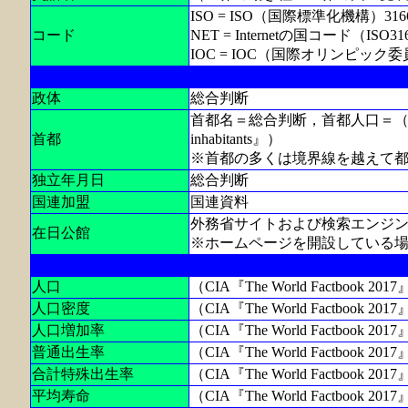
ISO = ISO（国際標準化機構）
コード
NET = Internetの国コード（I
IOC = IOC（国際オリンピッ
政体
総合判断
首都名＝総合判断，首都人口＝（国連統計『Populat
首都
inhabitants』）
※首都の多くは境界線を越えて
独立年月日
総合判断
国連加盟
国連資料
外務省サイトおよび検索エンジ
在日公館
※ホームページを開設している
人口
（CIA『The World Factbook 2
人口密度
（CIA『The World Factbook
人口増加率
（CIA『The World Factbook 2
普通出生率
（CIA『The World Factbook 2
合計特殊出生率
（CIA『The World Factbook 2
平均寿命
（CIA『The World Factbook 2