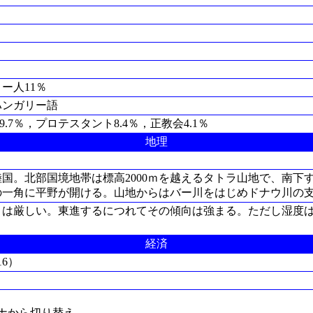
）
ー人11％
ハンガリー語
9.7％，プロテスタント8.4％，正教会4.1％
地理
国。北部国境地帯は標高2000ｍを越えるタトラ山地で、南下
の一角に平野が開ける。山地からはバー川をはじめドナウ川の
さは厳しい。東進するにつれてその傾向は強まる。ただし湿度
経済
16）
コルナから切り替え