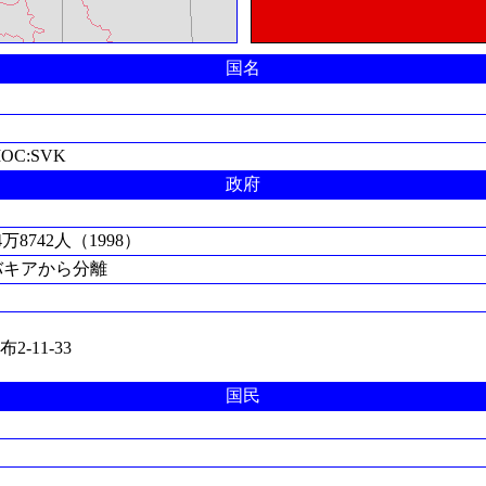
国名
IOC:SVK
政府
4万8742人（1998）
ロバキアから分離
2-11-33
国民