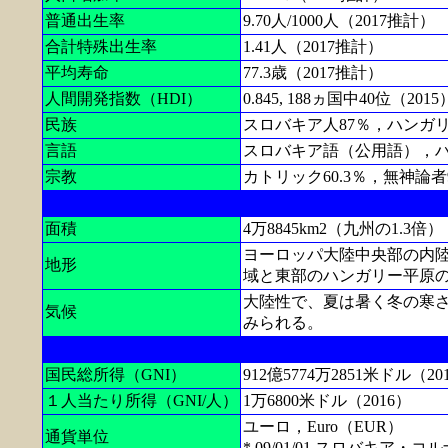
普通出生率
9.70人/1000人（2017推計）
合計特殊出生率
1.41人（2017推計）
平均寿命
77.3歳（2017推計）
人間開発指数（HDI）
0.845, 188ヵ国中40位（2015
民族
スロバキア人87％，ハンガリ
言語
スロバキア語（公用語），
宗教
カトリック60.3％，無神論者
面積
4万8845km2（九州の1.3倍）
ヨーロッパ大陸中央部の内陸
地形
域と東部のハンガリー平原
大陸性で、夏は暑く冬の寒
気候
みられる。
国民総所得（GNI）
912億5774万2851米ドル（20
１人当たり所得（GNI/人）
1万6800米ドル（2016）
ユーロ，Euro（EUR）
通貨単位
* 09/01/01 スロバキア・