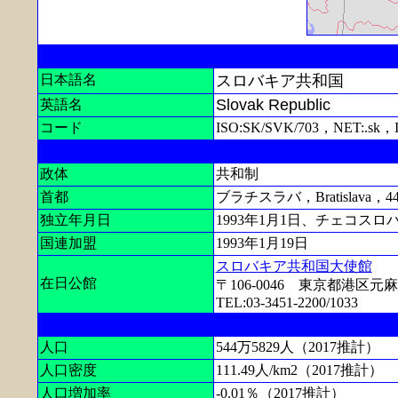
日本語名
スロバキア共和国
Slovak Republic
英語名
コード
ISO:SK/SVK/703，NET:.sk，
政体
共和制
首都
ブラチスラバ，Bratislava，4
独立年月日
1993年1月1日、チェコス
国連加盟
1993年1月19日
スロバキア共和国大使館
在日公館
〒106-0046 東京都港区元麻布
TEL:03-3451-2200/1033
人口
544万5829人（2017推計）
人口密度
111.49人/km2（2017推計）
人口増加率
-0.01％（2017推計）