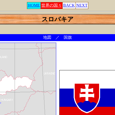
HOME
世界の国々
BACK
NEXT
スロバキア
地図 ／ 国旗