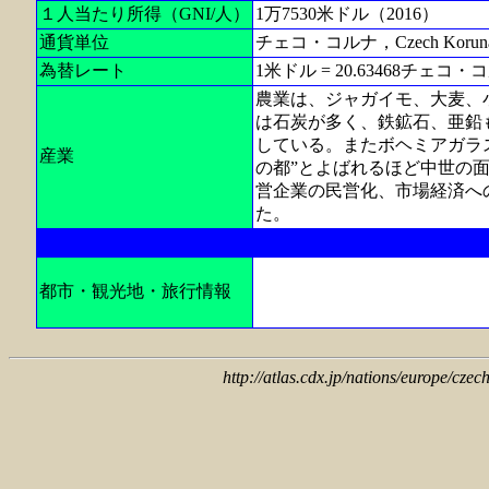
１人当たり所得（GNI/人）
1万7530米ドル（2016）
通貨単位
チェコ・コルナ，Czech Koru
為替レート
1米ドル = 20.63468チェコ・コ
農業は、ジャガイモ、大麦、
は石炭が多く、鉄鉱石、亜鉛
している。またボヘミアガラ
産業
の都”とよばれるほど中世の
営企業の民営化、市場経済への
た。
都市・観光地・旅行情報
http://atlas.cdx.jp/nations/europe/czec