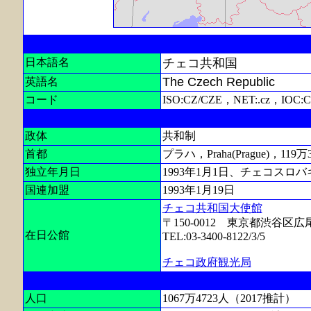
日本語名
チェコ共和国
The Czech Republic
英語名
コード
ISO:CZ/CZE，NET:.cz，IOC:
政体
共和制
首都
プラハ，Praha(Prague)，119万
独立年月日
1993年1月1日、チェコスロ
国連加盟
1993年1月19日
チェコ共和国大使館
〒150-0012 東京都渋谷区広尾
在日公館
TEL:03-3400-8122/3/5
チェコ政府観光局
人口
1067万4723人（2017推計）