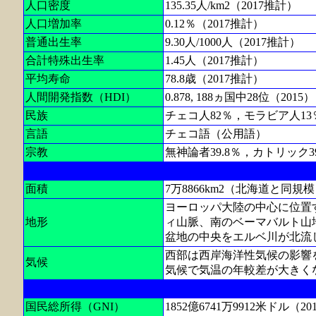
人口密度
135.35人/km2（2017推計）
人口増加率
0.12％（2017推計）
普通出生率
9.30人/1000人（2017推計）
合計特殊出生率
1.45人（2017推計）
平均寿命
78.8歳（2017推計）
人間開発指数（HDI）
0.878, 188ヵ国中28位（2015）
民族
チェコ人82％，モラビア人1
言語
チェコ語（公用語）
宗教
無神論者39.8％，カトリック3
面積
7万8866km2（北海道と同規
ヨーロッパ大陸の中心に位置
地形
ィ山脈、南のベーマバルト山
盆地の中央をエルベ川が北流
西部は西岸海洋性気候の影響
気候
気候で気温の年較差が大きく
国民総所得（GNI）
1852億6741万9912米ドル（20