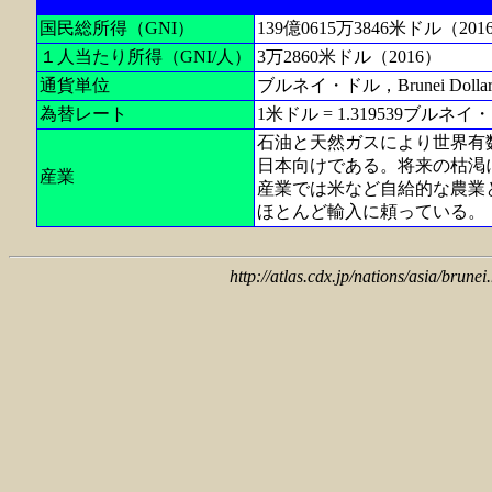
国民総所得（GNI）
139億0615万3846米ドル（201
１人当たり所得（GNI/人）
3万2860米ドル（2016）
通貨単位
ブルネイ・ドル，Brunei Dolla
為替レート
1米ドル = 1.319539ブルネイ・
石油と天然ガスにより世界有
日本向けである。将来の枯渇
産業
産業では米など自給的な農業
ほとんど輸入に頼っている。
http://atlas.cdx.jp/nations/asia/brune