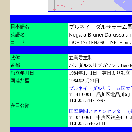
日本語名
ブルネイ・ダルサラーム
Negara Brunei Darussala
英語名
コード
ISO=BN/BRN/096，NET=.bn
政体
立憲君主制
首都
バンダルスリブガワン，Bandar Se
独立年月日
1984年1月1日、英国より独立
国連加盟
1984年9月21日
ブルネイ・ダルサラーム国大
〒141-0001 品川区北品川6丁
TEL:03-3447-7997
在日公館
国際機関アセアンセンター（
〒104-0061 中央区銀座4-10
TEL:03-3546-2131