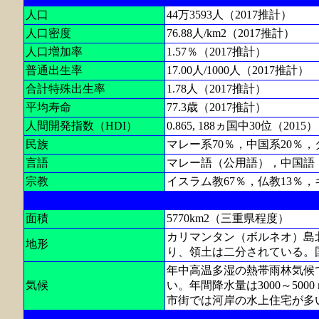
人口
44万3593人（2017推計）
人口密度
76.88人/km2（2017推計）
人口増加率
1.57％（2017推計）
普通出生率
17.00人/1000人（2017推計）
合計特殊出生率
1.78人（2017推計）
平均寿命
77.3歳（2017推計）
人間開発指数（HDI）
0.865, 188ヵ国中30位（2015）
民族
マレー系70％，中国系20％
言語
マレー語（公用語），中国語
宗教
イスラム教67％，仏教13％，
面積
5770km2（三重県程度）
カリマンタン（ボルネオ）島
地形
り、領土は二分されている。
年中高温多湿の熱帯雨林気候
気候
い。年間降水量は3000～50
市街では河岸の水上住宅が多