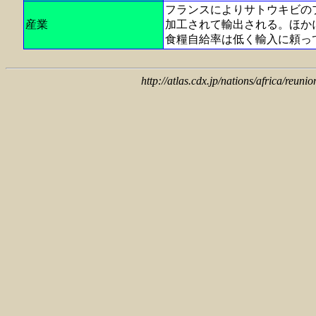
フランスによりサトウキビの
産業
加工されて輸出される。ほか
食糧自給率は低く輸入に頼っ
http://atlas.cdx.jp/nations/africa/reuni