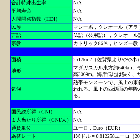
合計特殊出生率
N/A
平均寿命
N/A
人間開発指数（HDI）
N/A
民族
マレー系，クレオール（アラ
言語
仏語（公用語），クレオール
宗教
カトリック86％，ヒンズー教
面積
2517km2（佐賀県よりやや小
マダガスカル東方約640km
地形
高3069m。海岸低地は狭く
熱帯モンスーンで、風上の東斜
気候
われる。風下の西斜面の年降水
る。
国民総所得（GNI）
N/A
１人当たり所得（GNI/人）
N/A
通貨単位
ユーロ，Euro（EUR）
為替レート
1米ドル = 0.812258ユーロ（201