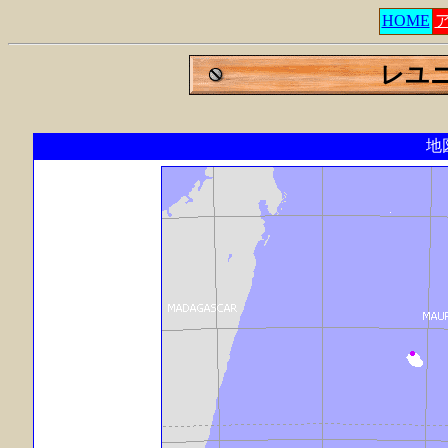
HOME
レユ
地