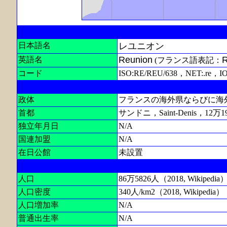
日本語名
レユニオン
Reunion
R
英語名
(フランス語表記：
コード
ISO:RE/REU/638，NET:.re，I
政体
フランスの海外県ならびに海
首都
サンドニ，Saint-Denis，12万1
独立年月日
N/A
国連加盟
N/A
在日公館
未設置
人口
86万5826人（2018, Wikipedia
人口密度
340人/km2（2018, Wikipedia）
人口増加率
N/A
普通出生率
N/A