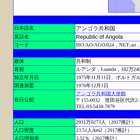
日本語名
アンゴラ共和国
Republic of Angola
英語名
コード
ISO:AO/AGO/024，NET:.ao
政体
共和制
首都
ルアンダ，Luanda，182万24
独立年月日
1975年11月11日、ポルト
国連加盟
1976年12月1日
アンゴラ共和国大使館
在日公館
〒155-0032 世田谷区代沢2-1
TEL:03-5430-7879
人口
2931万0273人（2017推計）
人口密度
23.51人/km2（2017推計）
人口増加率
3.52％（2017推計）