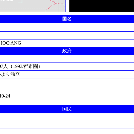
国名
，IOC:ANG
政府
07人（1993/都市圏）
ガルより独立
0-24
国民