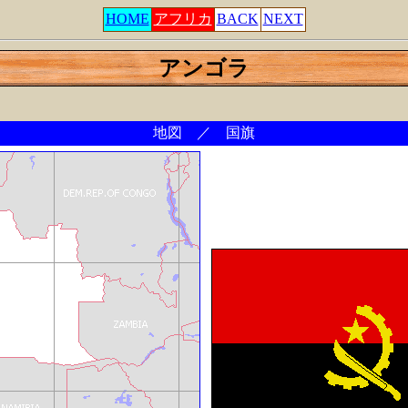
HOME
アフリカ
BACK
NEXT
アンゴラ
地図 ／ 国旗