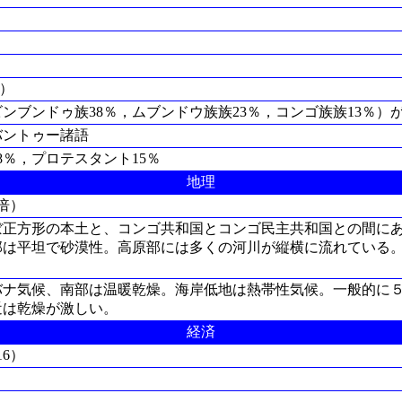
5）
ンブンドゥ族38％，ムブンドウ族族23％，コンゴ族族13％）
バントゥー諸語
8％，プロテスタント15％
地理
3倍）
ぼ正方形の本土と、コンゴ共和国とコンゴ民主共和国との間に
岸部は平坦で砂漠性。高原部には多くの河川が縦横に流れている
ナ気候、南部は温暖乾燥。海岸低地は熱帯性気候。一般的に５～
近は乾燥が激しい。
経済
16）