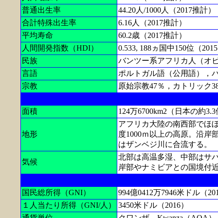
普通出生率
44.20人/1000人（2017推計）
合計特殊出生率
6.16人（2017推計）
平均寿命
60.2歳（2017推計）
人間開発指数（HDI）
0.533, 188ヵ国中150位（201
民族
バンツー系アフリカ人（オビ
言語
ポルトガル語（公用語），
宗教
原始宗教47％，カトリック3
面積
124万6700km2（日本の約3.
アフリカ大陸の南西部でほ
地形
度1000ｍ以上の高原。沿
はザンベジ川に合流する。
北部は高温多湿、中部はサバ
気候
岸部やナミビアとの国境付
国民総所得（GNI）
994億0412万7946米ドル（20
１人当たり所得（GNI/人）
3450米ドル（2016）
通貨単位
クワンザ，Kwanza（AOA）