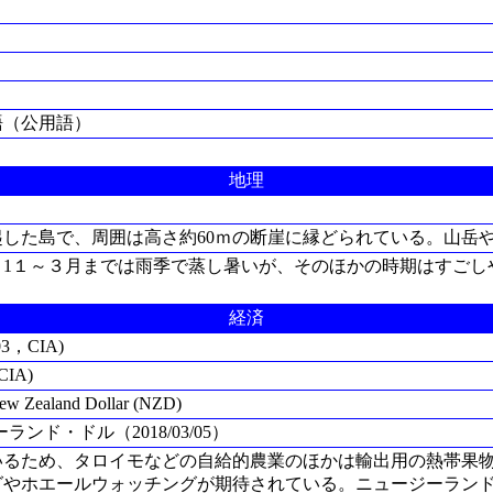
語（公用語）
地理
した島で、周囲は高さ約60ｍの断崖に縁どられている。山岳
。1１～３月までは雨季で蒸し暑いが、そのほかの時期はすごし
経済
3，CIA)
IA)
land Dollar (NZD)
ジーランド・ドル（2018/03/05）
いるため、タロイモなどの自給的農業のほかは輸出用の熱帯果
グやホエールウォッチングが期待されている。ニュージーラン