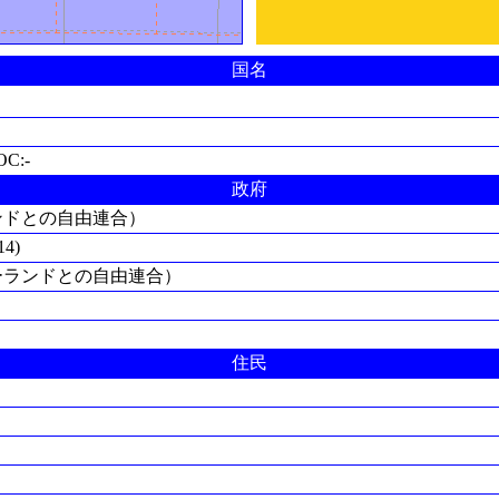
国名
OC:-
政府
ンドとの自由連合）
4)
ジーランドとの自由連合）
住民