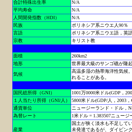
合計特殊出生率
N/A
平均寿命
N/A
人間開発指数（HDI）
N/A
民族
ポリネシア系ニウエ人90％
言語
ポリネシア系ニウエ語，英
宗教
キリスト教
面積
260km2
地形
世界最大級のサンゴ礁が隆起
高温多湿の熱帯海洋性気候
気候
れることがある。
国民総所得（GNI）
1001万0000米ドル(GDP，200
１人当たり所得（GNI/人）
5800米ドル(GDP/人，2003，C
通貨単位
ニュージーランド・ドル，New Zea
為替レート
1米ドル = 1.383507ニュー
国土が狭く淡水も不足して
産業
未発達であるが、ダイビン