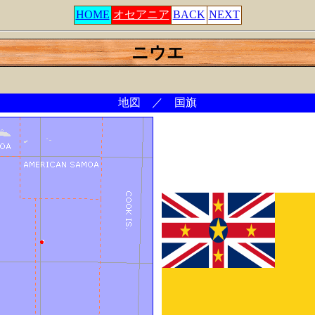
HOME
オセアニア
BACK
NEXT
ニウエ
地図 ／ 国旗