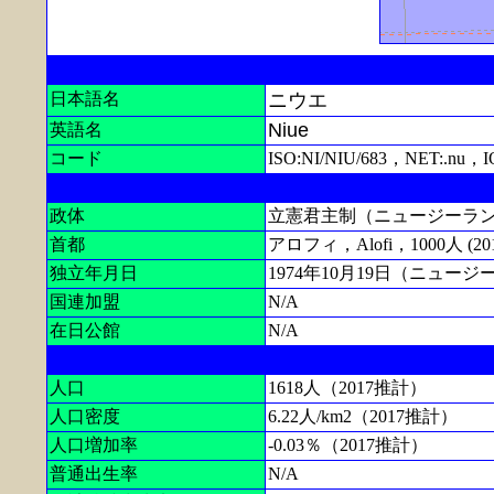
日本語名
ニウエ
Niue
英語名
コード
ISO:NI/NIU/683，NET:.nu，I
政体
立憲君主制（ニュージーラ
首都
アロフィ，Alofi，1000人 (201
独立年月日
1974年10月19日（ニュー
国連加盟
N/A
在日公館
N/A
人口
1618人（2017推計）
人口密度
6.22人/km2（2017推計）
人口増加率
-0.03％（2017推計）
普通出生率
N/A